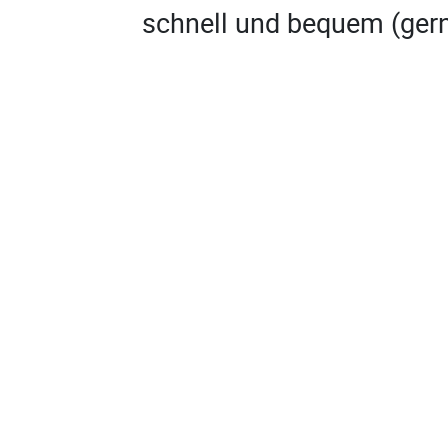
schnell und bequem (gern
digital) zu gestalten, zü
zu geben, stets klar zu 
persönlichen Begegnung 
überzeugen Einblicke, Er
Erlebnismöglichkeiten bi
Praxistagen. Auch eine B
erfolgreiche Recruiter sc
erst im Rahmen des Onbo
Einstellung und Integrati