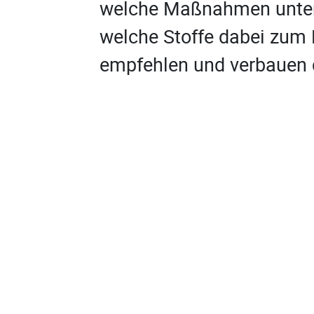
welche Maßnahmen unter
welche Stoffe dabei zum
empfehlen und verbauen 
Ihr Wohn- oder Gewerbe­ob
sich für den bauphysikali
herrschenden Wettereinf
können zum Beispiel hoc
Eindeckungsmaterialien s
Dämmstoffe (von Wärme
einblasfähige Granulate u
Naturstoffen wie Hanf un